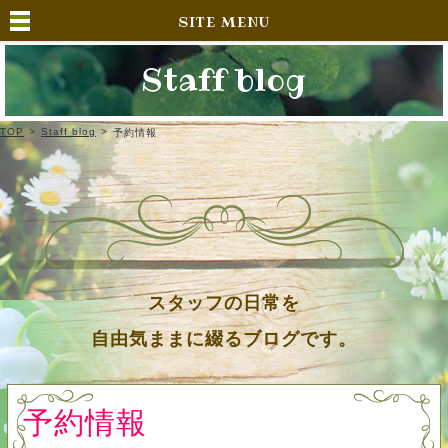
SITE MENU
Staff blog
TOP
>
Staff blog
>
予約情報
スタッフの日常を
自由気ままに綴るブログです。
予約情報